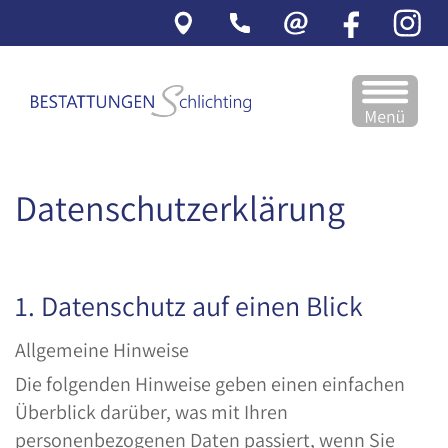
X
X
X
X
Datenschutzerklärung
ÜBER UNS
TRAUERFALL
WEGWEISER
BESTATTUNGSVORSORGE
Wer wir sind
Was tun im Trauerfall
Trauerhilfe
Gründe für Bestattungsvorsorge
Team
Dienstleistungsangebot
Trauerliteratur
Beratung Bestattungsvorsorge
Philosophie
Bestattungs- und Grabarten
Erbrecht
Finanzierung Bestattungsvorsorge
1. Datenschutz auf einen Blick
Standort
Bestattungsriten
Spenden
Patientenverfügung und Vorsorgevollmacht
Allgemeine Hinweise
Partner
Trauerfloristik
Die folgenden Hinweise geben einen einfachen
Trauermusik
Überblick darüber, was mit Ihren
Erinnerungsstücke
personenbezogenen Daten passiert, wenn Sie
Friedhöfe