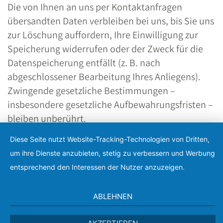
Die von Ihnen an uns per Kontaktanfragen
übersandten Daten verbleiben bei uns, bis Sie uns
zur Löschung auffordern, Ihre Einwilligung zur
Speicherung widerrufen oder der Zweck für die
Datenspeicherung entfällt (z. B. nach
abgeschlossener Bearbeitung Ihres Anliegens).
Zwingende gesetzliche Bestimmungen –
insbesondere gesetzliche Aufbewahrungsfristen –
bleiben unberührt.
Diese Seite nutzt Website-Tracking-Technologien von Dritten,
5. Plugins und Tools
um ihre Dienste anzubieten, stetig zu verbessern und Werbung
entsprechend den Interessen der Nutzer anzuzeigen.
Google Web Fonts (lokales Hosting)
Diese Seite nutzt zur einheitlichen Darstellung
ABLEHNEN
von Schriftarten so genannte Web Fonts, die von
Google bereitgestellt werden. Die Google Fonts