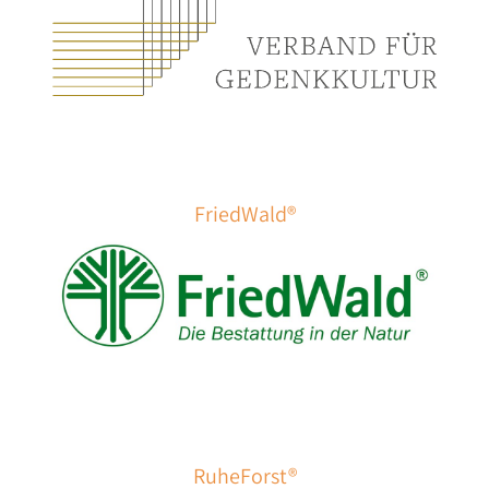
FriedWald®
RuheForst®