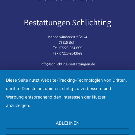
Bestattungen Schlichting
Kappelwindeckstraße 24
77815 Bühl
Tel. 07223-9543999
Fax 07223-9543699
info@schlichting-bestattungen.de
Hauptstraße 52
77886 Lauf
Diese Seite nutzt Website-Tracking-Technologien von Dritten,
Tel. 07841-6719699
um ihre Dienste anzubieten, stetig zu verbessern und
Fax 07841-6719886
Werbung entsprechend den Interessen der Nutzer
anzuzeigen.
Über uns
Trauerfall
ABLEHNEN
Trauerhilfe
Bestattungsvorsorge
Aktuelles